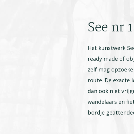
See nr 1
Het kunstwerk See 
ready made of obj
zelf mag opzoeke
route. De exacte 
dan ook niet vrij
wandelaars en fie
bordje geattendee