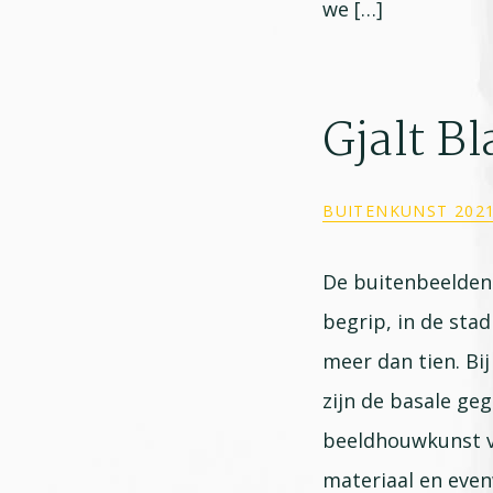
we […]
Gjalt B
BUITENKUNST 202
De buitenbeelden 
begrip, in de stad
meer dan tien. Bi
zijn de basale ge
beeldhouwkunst v
materiaal en even