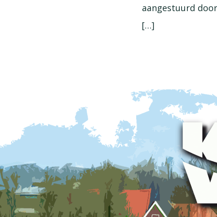
aangestuurd door
[…]
Footer