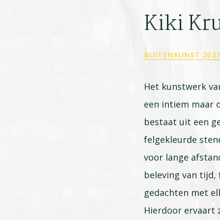
Kiki Kru
BUITENKUNST 202
Het kunstwerk van
een intiem maar 
bestaat uit een g
felgekleurde stene
voor lange afsta
beleving van tijd,
gedachten met elk
Hierdoor ervaart z