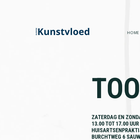
Skip
Skip
Skip
to
to
to
primary
main
footer
navigation
content
HOME
TOO
ZATERDAG EN ZONDA
13.00 TOT 17.00 UUR
HUISARTSENPRAKTI
BURCHTWEG 6 SAU