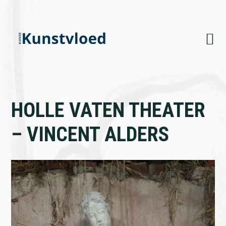
Skip
Skip
Skip
to
to
to
primary
main
footer
navigation
content
HOLLE VATEN THEATER
– VINCENT ALDERS