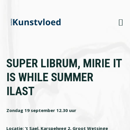
Skip
Skip
Skip
to
to
to
primary
main
footer
navigation
content
SUPER LIBRUM, MIRIE IT
IS WHILE SUMMER
ILAST
Zondag 19 september 12.30 uur
Locatie: ’t Sael, Karspelweg 2, Groot Wetsinge