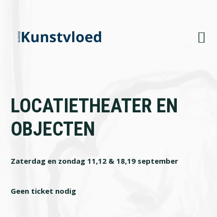
Skip
Skip
Skip
to
to
to
primary
main
footer
navigation
content
LOCATIETHEATER EN
OBJECTEN
Zaterdag en zondag 11,12 & 18,19 september
Geen ticket nodig