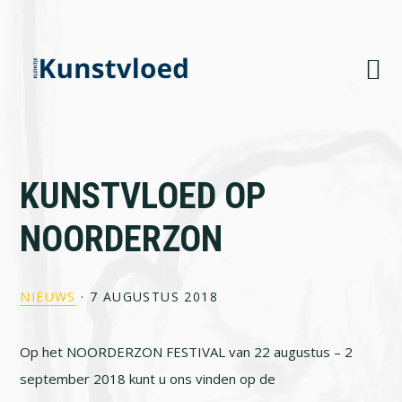
Skip
Skip
Skip
to
to
to
primary
main
footer
navigation
content
KUNSTVLOED OP
NOORDERZON
NIEUWS
·
7 AUGUSTUS 2018
Op het NOORDERZON FESTIVAL van 22 augustus – 2
september 2018 kunt u ons vinden op de