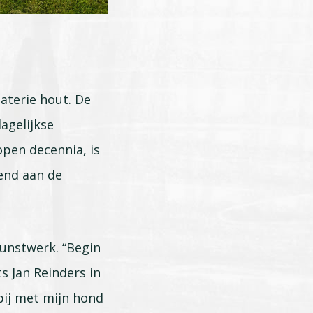
aterie hout. De
agelijkse
open decennia, is
eend aan de
unstwerk. “Begin
s Jan Reinders in
rbij met mijn hond