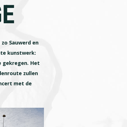
GE
d zo Sauwerd en
ste kunstwerk:
e gekregen. Het
denroute zullen
oncert met de