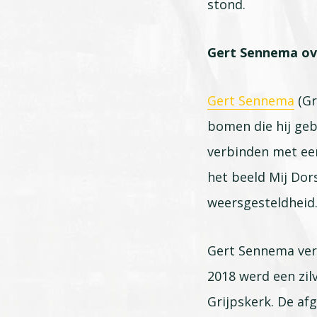
stond.
Gert Sennema o
Gert Sennema
(Gr
bomen die hij geb
verbinden met een
het beeld Mij Dors
weersgesteldheid
Gert Sennema vert
2018 werd een zil
Grijpskerk. De af