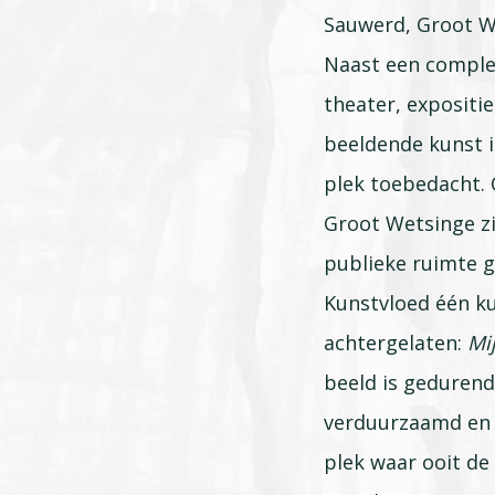
Sauwerd, Groot W
Naast een compl
theater, expositi
beeldende kunst i
plek toebedacht.
Groot Wetsinge zi
publieke ruimte ge
Kunstvloed één k
achtergelaten:
Mi
beeld is geduren
verduurzaamd en 
plek waar ooit de