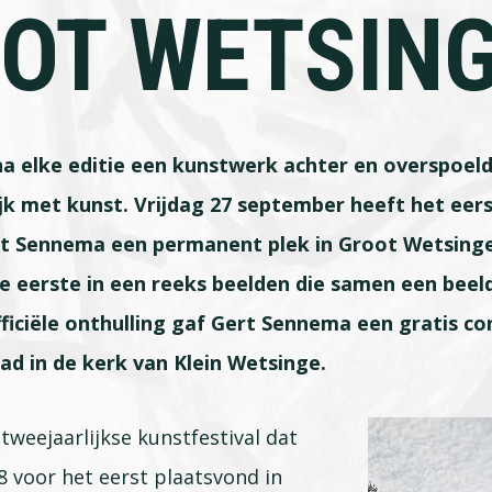
OT WETSIN
na elke editie een kunstwerk achter en overspoel
ijk met kunst. Vrijdag 27 september heeft het eer
t Sennema een permanent plek in Groot Wetsing
de eerste in een reeks beelden die samen een beel
ficiële onthulling gaf Gert Sennema een gratis c
d in de kerk van Klein Wetsinge.
tweejaarlijkse kunstfestival dat
 voor het eerst plaatsvond in