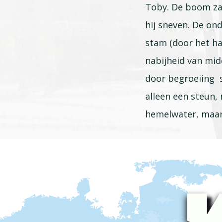
Toby. De boom zak
hij sneven. De on
stam (door het ha
nabijheid van mi
door begroeiing s
alleen een steun,
hemelwater, maar 
Footer