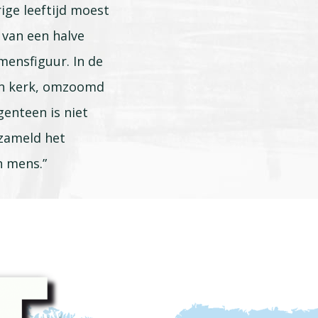
ige leeftijd moest
 van een halve
mensfiguur. In de
en kerk, omzoomd
enteen is niet
rzameld het
n mens.”