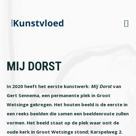
Skip
Skip
Skip
to
to
to
primary
main
footer
navigation
content
MIJ DORST
In 2020 heeft het eerste kunstwerk:
Mij Dorst
van
Gert Sennema, een permanente plek in Groot
Wetsinge gekregen. Het houten beeld is de eerste in
een reeks beelden die samen een beeldenroute zullen
vormen. Het beeld staat op de plek waar ooit de
oude kerk in Groot Wetsinge stond; Karspelweg 2.