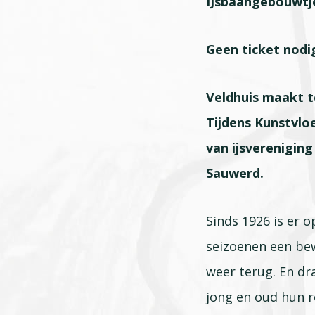
IJsbaangebouwtj
Geen ticket nodi
Veldhuis maakt te
Tijdens Kunstvloe
van ijsvereniging
Sauwerd.
Sinds 1926 is er 
seizoenen een bew
weer terug. En dra
jong en oud hun r