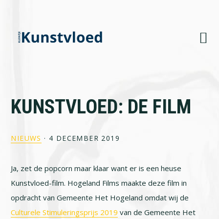
Skip
Skip
Skip
to
to
to
primary
main
footer
navigation
content
KUNSTVLOED: DE FILM
NIEUWS
·
4 DECEMBER 2019
Ja, zet de popcorn maar klaar want er is een heuse
Kunstvloed-film. Hogeland Films maakte deze film in
opdracht van Gemeente Het Hogeland omdat wij de
Culturele Stimuleringsprijs 2019
van de Gemeente Het