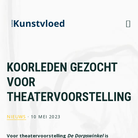
Skip
Skip
Skip
to
to
to
primary
main
footer
navigation
content
KOORLEDEN GEZOCHT
VOOR
THEATERVOORSTELLING
NIEUWS
·
10 MEI 2023
Voor theatervoorstelling
De Dorpswinkel
is