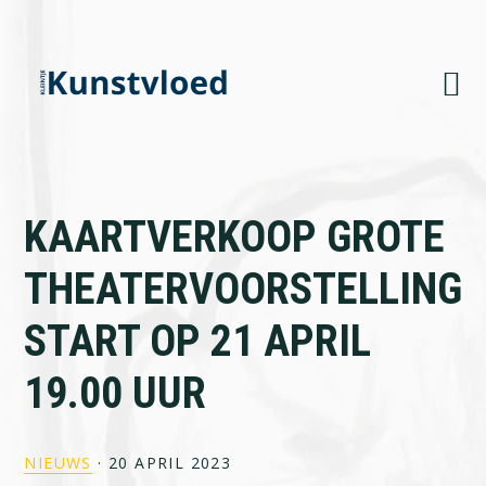
Skip
Skip
Skip
to
to
to
primary
main
footer
navigation
content
KAARTVERKOOP GROTE
THEATERVOORSTELLING
START OP 21 APRIL
19.00 UUR
NIEUWS
·
20 APRIL 2023