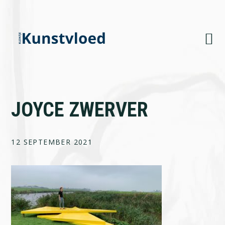
Skip
Skip
Skip
to
to
to
primary
main
footer
navigation
content
JOYCE ZWERVER
12 SEPTEMBER 2021