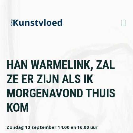
Skip
Skip
Skip
to
to
to
primary
main
footer
navigation
content
HAN WARMELINK, ZAL
ZE ER ZIJN ALS IK
MORGENAVOND THUIS
KOM
Zondag 12 september 14.00 en 16.00 uur