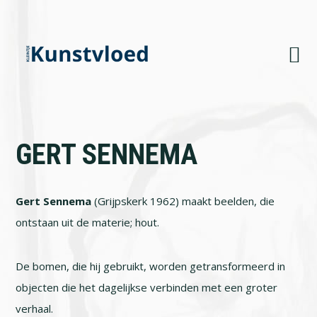
Skip
Skip
Skip
to
to
to
primary
main
footer
navigation
content
GERT SENNEMA
Gert Sennema
(Grijpskerk 1962) maakt beelden, die
ontstaan uit de materie; hout.
De bomen, die hij gebruikt, worden getransformeerd in
objecten die het dagelijkse verbinden met een groter
verhaal.