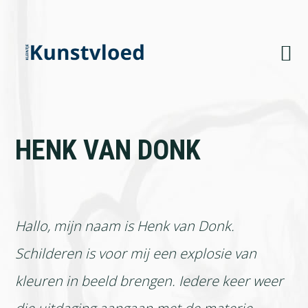
Skip
Skip
Skip
to
to
to
primary
main
footer
navigation
content
HENK VAN DONK
Hallo, mijn naam is Henk van Donk.
Schilderen is voor mij een explosie van
kleuren in beeld brengen. Iedere keer weer