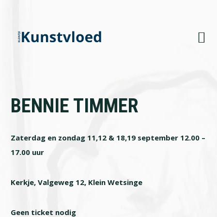
Skip
Skip
Skip
to
to
to
primary
main
footer
navigation
content
BENNIE TIMMER
Zaterdag en zondag 11,12 & 18,19 september 12.00 –
17.00 uur
Kerkje, Valgeweg 12, Klein Wetsinge
Geen ticket nodig